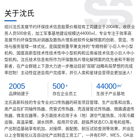
关于沈氏
绍兴沈氏发展节约环保技术信息股票价格现有工司建立于2004年，收获业
务人员500余名，加工军事基地建设规模达44000㎡，专业专注于效率高
发展节约环保型热对调器及散热片理系统软件化解预案的创新、营造、市
场与服务管理一体式化，是国度侧重苹果支持的"专精特新”小巨人中小型
机构、国度高新型技术性技术性中小型机构和云南省技术信息小巨人中小
型机构。沈氏技术信息有所作为环保散热片理化解预案的优先者和不断创
新者，在产业群链上下游大力进一步推动目前“双碳”战略布局梦想的完成
率控制！主动性促进会用户完成率，并引人类和星球会变得会更加迷人！
2005
500
44000
+
m
2
品牌始建于
存在企业员工
生孩子产业基地
沈氏高新科技的专业专业对口传热器的研发项目管理、生产出售和出售，
类产品包扩同轴传热器、壳管式传热器、壳连接管式传热器、微路通道传
热器、微发应器等，多方面技术应用于水（地）源空气能热泵、冷库冷藏
运输、高温采暖、湖水饲养、船用开空调、超临界状态CO₂发电机组等。
产出制造基础享有机加、对接焊、装配图、耐压试验查测等效果，并设在
以上全智能化以及自动化产出制造工资工厂，一并有ERP、MES、OA治