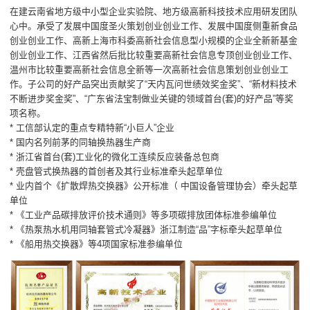
在建云南省地方级中小型企业实验院、地方级高新科技技术应用研发团队
心中。承受了发展中国度圣火策划创业创业工作、发展中国度侧重新食品
创业创业工作、高新上海市科委高新社会信息型小规模的企业全新新基金
创业创业工作、江西省然后批比较重要高新社会信息专顶创业创业工作、
温州市比较重要高新社会信息全新等一次高新社会信息策划创业创业工
作。子公司的好产品突出贡献奖了“天内瓦问世绩效奖金奖”、“新材料技术
不断进步奖金奖”、“广东省法宝制做业关键的领域首台(套)的好产品”等奖
项名称。
* 工信部认定的重点专精特新“小巨人”企业
* 国内名列前茅的同轴换热器生产商
* 浙江省首台(套)工业化的微化工连续反应装备总包商
* 壳盘管式换热器的首创者及其行业标准牵头起草单位
* 业内首个《扩散焊热交换器》公开标准（ 中国设备管理协会）牵头起草
单位
* 《工业产品碳排放评价技术通则》等多项碳排放团体标准参编单位
* 《热泵热水机用同轴套管式冷凝器》浙江制造“品”字标牵头起草单位
* 《船用热交换器》等4项国家标准参编单位